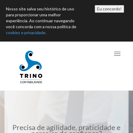
Horário: Seg-Sex 08h00 às 17h30
Nosso site salva seu histórico de uso
Eu concordo!
para proporcionar uma melhor
comercial@trino.cnt.br
(11) 99455-9851
Política de
experiência. Ao continuar navegando
você concorda com a nossa política de
Privacidade
cookies e privacidade.
Toggle
navigati
Precisa de agilidade, praticidade e