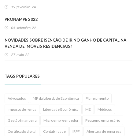
19-fevereiro-24
PRONAMPE 2022
05-setembro-22
NOVIDADES SOBRE ISENÇÃO DE IR NO GANHO DE CAPITAL NA
VENDA DE IMÓVEIS RESIDENCIAIS!
27-maio-22
TAGS POPULARES
Advogados
MP da Liberdade Econômica
Planejamento
Imposto de renda
Liberdade Econômica
ME
Médicos
Gestão financeira
Microempreendedor
Pequeno empresário
Certificado digital
Contabilidade
IRPF
Abertura de empresa