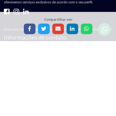
oferecemos serviços exclusivos de acordo com o seu perfil.
Compartilhar em:
Entre em contato conosco
Informações de contato
Estamos esperando você! Fale conosco e prontamente lhe
atenderemos.
(11) 99455-9851
comercial@trino.cnt.br
Calçada dos Antúrios, 6 - Alphaville Comercial, Barueri -
SP, 06453-055
Mapa do Site
Conheça mais sobre nosso site
Home