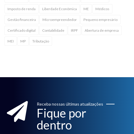
Imposto de renda
Liberdade Econômica
ME
Médicos
Gestão financeira
Microempreendedor
Pequeno empresário
Certificado digital
Contabilidade
IRPF
Abertura de empresa
MEI
MP
Tributação
Receba nossas últimas atualizações
Fique por
dentro