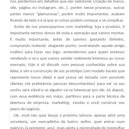
nos perdermos em detalhes que são sedutores (criação de marca,
site, página no Instagram, etc..), porém nesse processo, outras
partes menos “glamurosas”, porém muito importantes, acabam
ficando de lado e é aí que as coisas podem começar a se complicar.
Antes de nos preocuparmos com marketing, loja e produto, é
importante sermos donos de toda a operação que vamos montar.
É muito importante, antes de sairmos gastando dinheiro,
comprando material, alugando ponto, contratando aquele amigo
criativo para fazer seu logo, entendermos para quem estamos
vendendo e se o que vamos vender realmente interessa ao nosso
mercado. Não é só discutir com pessoas conhecidas sobre sua
ideia, e sim a construção de um protótipo (um modelo barato que
represente nossa ideia) e que possa ser testada com possíveis
clientes (de preferência pessoas desconhecidas) para ver se seu
sonho será viável e se alguém vai se interessar por ele. Só depois,
com essa evidência em mãos, partimos para a parte técnica de
abertura de empresa, marketing, vendas e você construir seu
plano de negócio.
Ok, você não quer lançar o próximo Iphone, apenas abrir uma
sorveteria, um mercadinho de bairro, enfim, quer entrar num
negócio já existente; aqui, mais ainda a necessidade de mergulhar