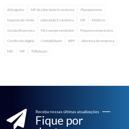
Advogados
MP da Liberdade Econômica
Planejamento
Imposto de renda
Liberdade Econômica
ME
Médicos
Gestão financeira
Microempreendedor
Pequeno empresário
Certificado digital
Contabilidade
IRPF
Abertura de empresa
MEI
MP
Tributação
Receba nossas últimas atualizações
Fique por