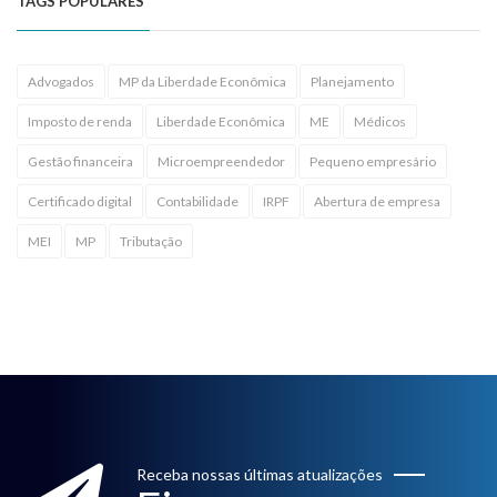
TAGS POPULARES
Advogados
MP da Liberdade Econômica
Planejamento
Imposto de renda
Liberdade Econômica
ME
Médicos
Gestão financeira
Microempreendedor
Pequeno empresário
Certificado digital
Contabilidade
IRPF
Abertura de empresa
MEI
MP
Tributação
Receba nossas últimas atualizações