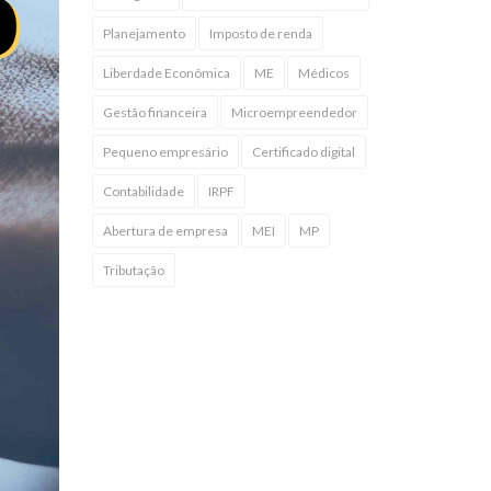
Planejamento
Imposto de renda
Liberdade Econômica
ME
Médicos
Gestão financeira
Microempreendedor
Pequeno empresário
Certificado digital
Contabilidade
IRPF
Abertura de empresa
MEI
MP
Tributação