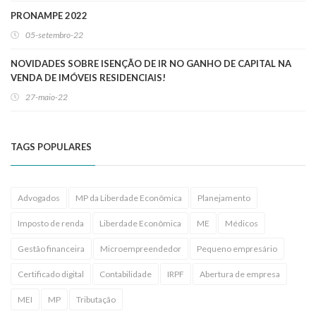
PRONAMPE 2022
05-setembro-22
NOVIDADES SOBRE ISENÇÃO DE IR NO GANHO DE CAPITAL NA
VENDA DE IMÓVEIS RESIDENCIAIS!
27-maio-22
TAGS POPULARES
Advogados
MP da Liberdade Econômica
Planejamento
Imposto de renda
Liberdade Econômica
ME
Médicos
Gestão financeira
Microempreendedor
Pequeno empresário
Certificado digital
Contabilidade
IRPF
Abertura de empresa
MEI
MP
Tributação