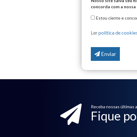
Nosso site salva seu h
concorda com a nossa p
Estou ciente e concor
Ler
política de cookie
Enviar
Receba nossas últimas a
Fique po