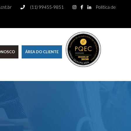
cnt.br
(11) 99455-9851
Política de
CONOSCO
ÁREA DO CLIENTE