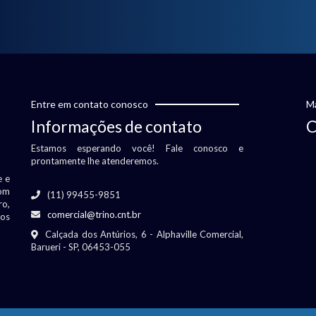
Entre em contato conosco
Ma
Informações de contato
C
Estamos esperando você! Fale conosco e
prontamente lhe atenderemos.
e e
om
(11) 99455-9851
ro,
comercial@trino.cnt.br
vos
Calçada dos Antúrios, 6 - Alphaville Comercial,
Barueri - SP, 06453-055