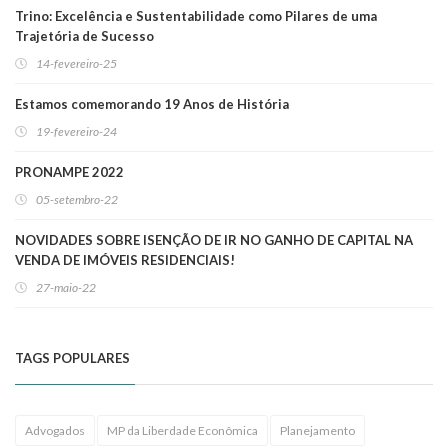
Trino: Excelência e Sustentabilidade como Pilares de uma
Trajetória de Sucesso
14-fevereiro-25
Estamos comemorando 19 Anos de História
19-fevereiro-24
PRONAMPE 2022
05-setembro-22
NOVIDADES SOBRE ISENÇÃO DE IR NO GANHO DE CAPITAL NA
VENDA DE IMÓVEIS RESIDENCIAIS!
27-maio-22
TAGS POPULARES
Advogados
MP da Liberdade Econômica
Planejamento