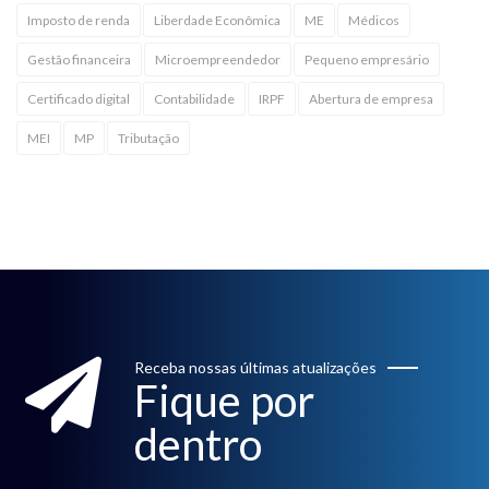
Imposto de renda
Liberdade Econômica
ME
Médicos
Gestão financeira
Microempreendedor
Pequeno empresário
Certificado digital
Contabilidade
IRPF
Abertura de empresa
MEI
MP
Tributação
Receba nossas últimas atualizações
Fique por
dentro