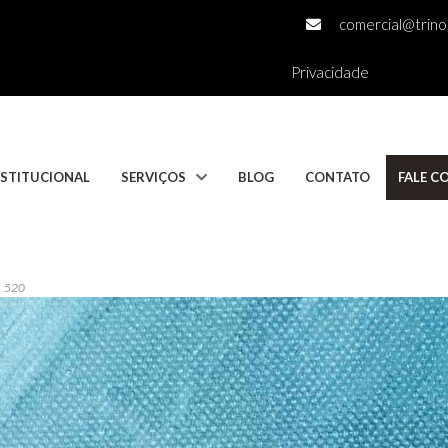
comercial@trino.
Privacidade
NSTITUCIONAL
SERVIÇOS
BLOG
CONTATO
FALE 
520