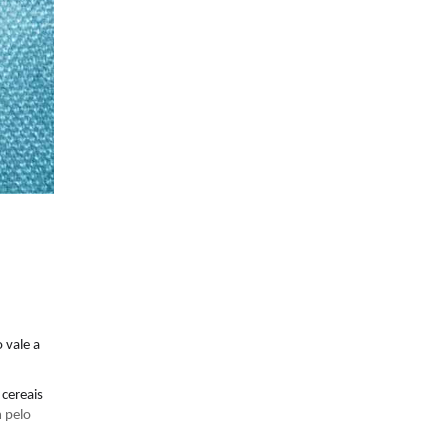
 vale a
 cereais
 pelo