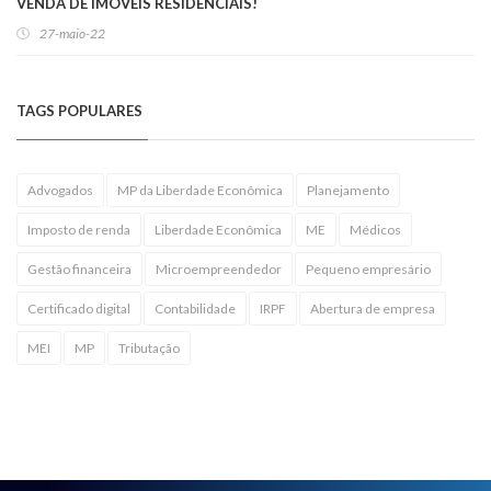
VENDA DE IMÓVEIS RESIDENCIAIS!
27-maio-22
TAGS POPULARES
Advogados
MP da Liberdade Econômica
Planejamento
Imposto de renda
Liberdade Econômica
ME
Médicos
Gestão financeira
Microempreendedor
Pequeno empresário
Certificado digital
Contabilidade
IRPF
Abertura de empresa
MEI
MP
Tributação