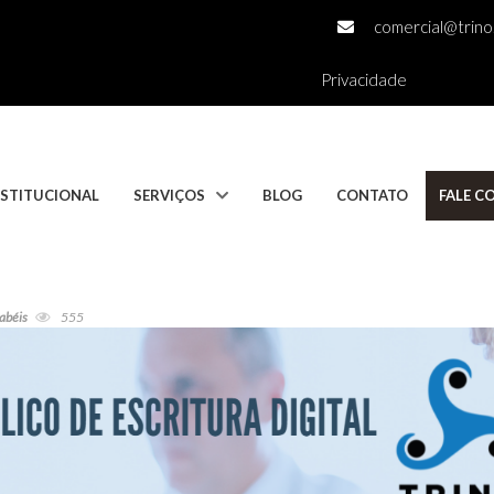
comercial@trino.
Privacidade
NSTITUCIONAL
SERVIÇOS
BLOG
CONTATO
FALE 
tabéis
555