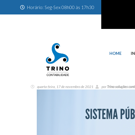
Horário: Seg-Sex 08h00 às 17h30
HOME
I
quarta-feira, 17 de novembro de 2021
por
Trino soluções con