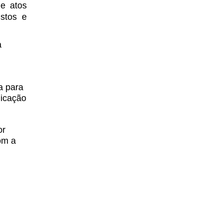
 e atos
ustos e
a
a para
licação
or
om a